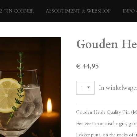
E GIN CORNER
ASSORTIMENT & WEBSHOP
INFO 
Gouden He
€ 44,95
In winkelwage
Gouden Heide Quality Gin (M
Een zeer aromatische gin, geï
Lekker puur, on the rocks of i