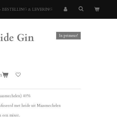
- BESTELLING & LEVERING
ide Gin
In primeur!
n
aasmechelen) 40%
nfuseerd met heide uit Maasmechelen
n een mixer.