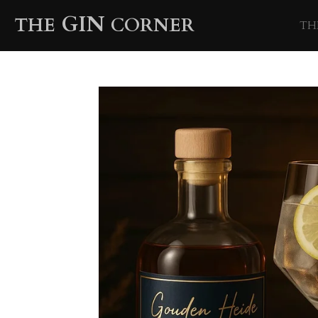
Ga
GIN
THE
CORNER
TH
direct
naar
de
hoofdinhoud