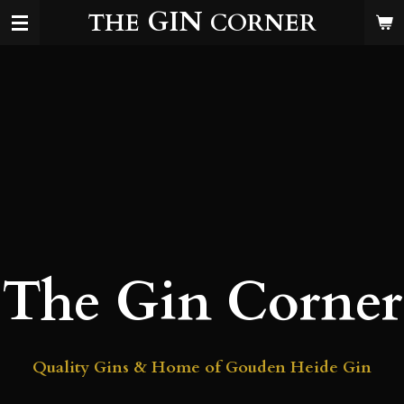
GIN
THE
CORNER
Ga
direct
naar
de
hoofdinhoud
The Gin Corner
Quality Gins & Home of Gouden Heide Gin