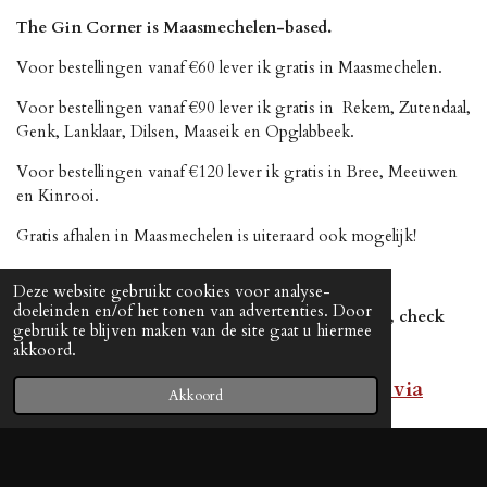
The Gin Corner is Maasmechelen-based.
Voor bestellingen vanaf €60 lever ik gratis in Maasmechelen.
Voor bestellingen vanaf €90 lever ik gratis in Rekem, Zutendaal,
Genk, Lanklaar, Dilsen, Maaseik en Opglabbeek.
Voor bestellingen vanaf €120 lever ik gratis in Bree, Meeuwen
en Kinrooi.
Gratis afhalen in Maasmechelen is uiteraard ook mogelijk!
Deze website gebruikt cookies voor analyse-
doeleinden en/of het tonen van advertenties. Door
T.I. Voor bestelbevestiging en betaaluitnodiging, check
gebruik te blijven maken van de site gaat u hiermee
zeker ook uw ongewenste email.
akkoord.
Voor speciale promo's: Enkel bestellen via
Akkoord
WhatsApp of SMS (+32) 0483 68 48 78