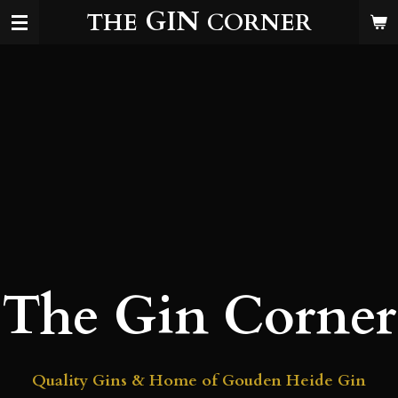
GIN
THE
CORNER
Ga
direct
naar
de
hoofdinhoud
The Gin Corner
Quality Gins & Home of Gouden Heide Gin