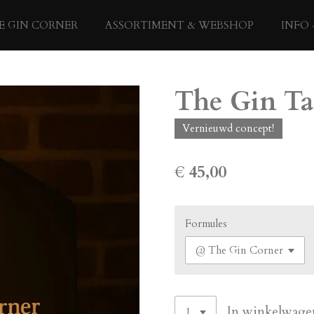
E GIN CORNER
ASSORTIMENT & WEBSHOP
INFO 
The Gin Tas
Vernieuwd concept!
€ 45,00
Formules
In winkelwage