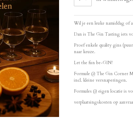
Wil je een leuke namiddag of a
Dan is The Gin Tasting iets voo
Proef enkele quality gins (puu
naar keuze.
Let the fun be-GIN!
Formule @ The Gin Corner Maa
incl. kleine versnaperingen.
Formules @ eigen locatie is vo
verplaatsingskosten op aanvra