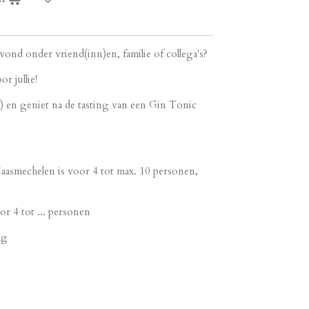
vond onder vriend(inn)en, familie of collega's?
r jullie!
r) en geniet na de tasting van een Gin Tonic
smechelen is voor 4 tot max. 10 personen,
or 4 tot ... personen
ag