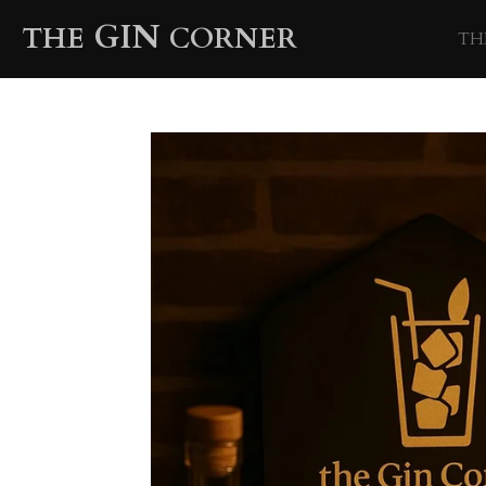
Ga
GIN
THE
CORNER
TH
direct
naar
de
hoofdinhoud