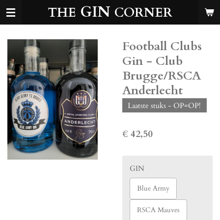
GIN
THE
CORNER
Ga
direct
naar
de
Football Clubs
hoofdinhoud
Gin - Club
Brugge/RSCA
Anderlecht
Laatste stuks - OP=OP!
€ 42,50
GIN
Blue Army
RSCA Mauves