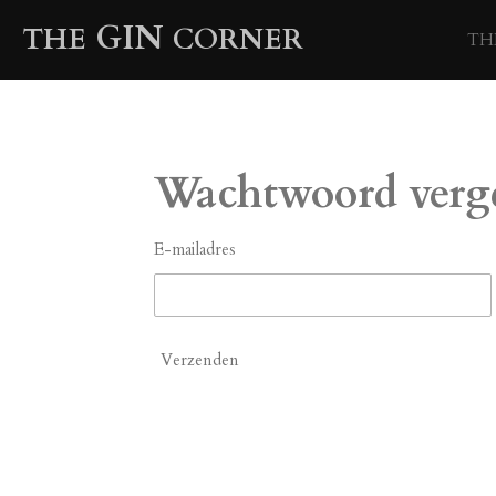
Ga
GIN
THE
CORNER
TH
direct
naar
de
hoofdinhoud
Wachtwoord verg
E-mailadres
Verzenden