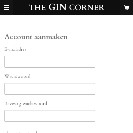
GIN
THE
CORNER
Ga
direct
naar
de
hoofdinhoud
Account aanmaken
E-mailadres
Wachtwoord
Bevestig wachtwoord