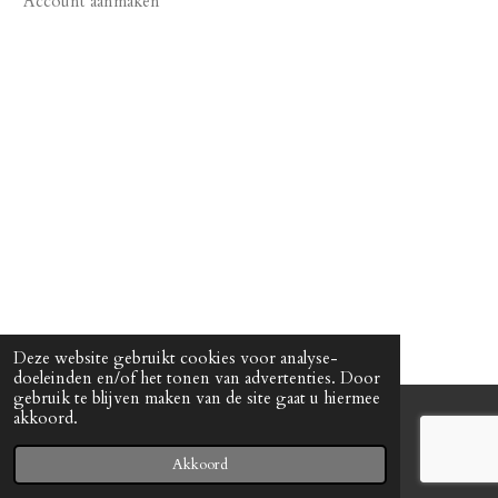
Account aanmaken
Deze website gebruikt cookies voor analyse-
doeleinden en/of het tonen van advertenties. Door
gebruik te blijven maken van de site gaat u hiermee
akkoord.
© 2023 - 2026 The Gin Corner
Powered by
JouwWeb
Akkoord